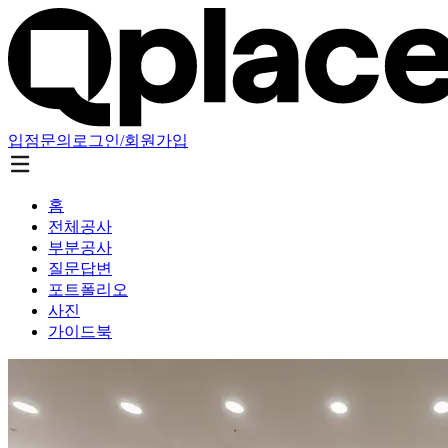
입점문의
로그인/회원가입
홈
전체공사
부분공사
질문답변
포트폴리오
사진
가이드북