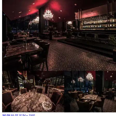
블랙라운지
No.
595