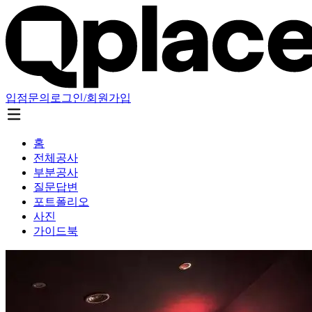
입점문의
로그인/회원가입
홈
전체공사
부분공사
질문답변
포트폴리오
사진
가이드북