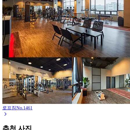
로프짐
No.
1461
추천 사진