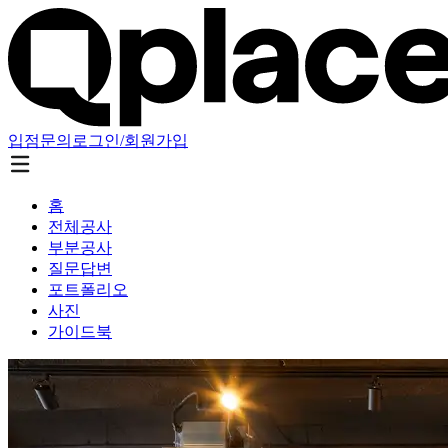
입점문의
로그인/회원가입
홈
전체공사
부분공사
질문답변
포트폴리오
사진
가이드북