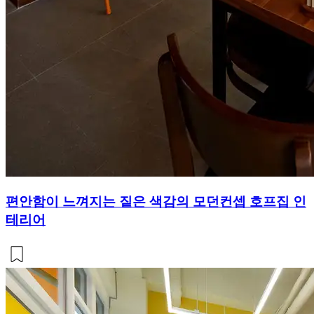
편안함이 느껴지는 짙은 색감의 모던컨셉 호프집 인
테리어