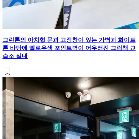
그린톤의 아치형 문과 고정창이 있는 가벽과 화이트
톤 바탕에 옐로우색 포인트벽이 어우러진 그림책 교
습소 실내