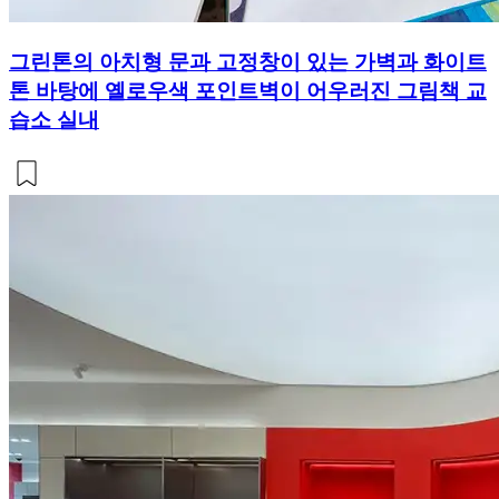
그린톤의 아치형 문과 고정창이 있는 가벽과 화이트
톤 바탕에 옐로우색 포인트벽이 어우러진 그림책 교
습소 실내