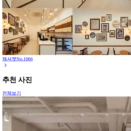
체셔캣
No.
1066
추천 사진
전체보기