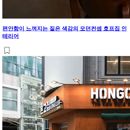
편안함이 느껴지는 짙은 색감의 모던컨셉 호프집 인
테리어