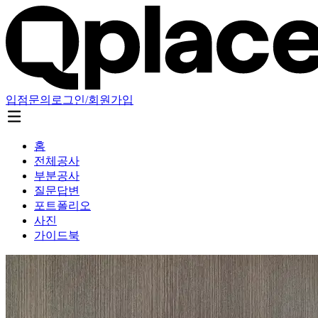
입점문의
로그인/회원가입
홈
전체공사
부분공사
질문답변
포트폴리오
사진
가이드북