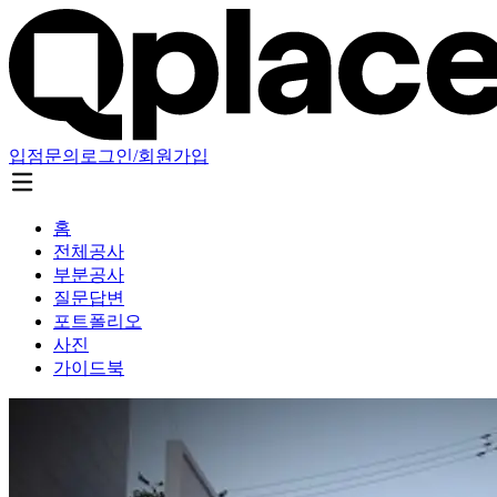
입점문의
로그인/회원가입
홈
전체공사
부분공사
질문답변
포트폴리오
사진
가이드북