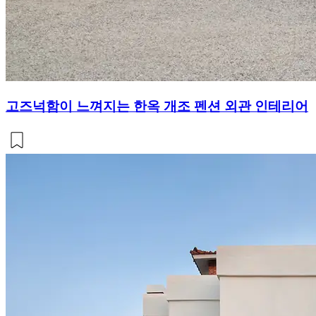
고즈넉함이 느껴지는 한옥 개조 펜션 외관 인테리어