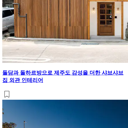
돌담과 돌하르방으로 제주도 감성을 더한 샤브샤브
집 외관 인테리어