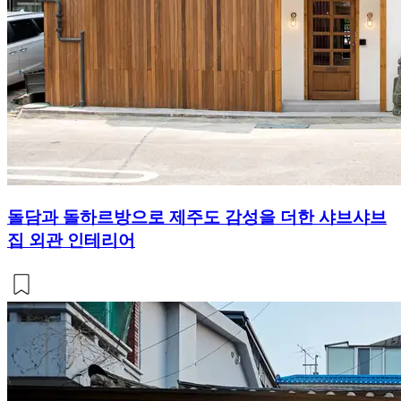
돌담과 돌하르방으로 제주도 감성을 더한 샤브샤브
집 외관 인테리어