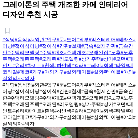
그레이톤의 주택 개조한 카페 인테리어
디자인 추천 시공
#식당
#음식점
#외관
#입구
#문
#도어
#외부
#익스테리어
#테라스
#
어닝
#접이식어닝
#접이식
#간판
#철제
#금속
#철제간판
#금속간
판
#주택리모델링
#주택
#개조
#주택개조
#오래된집
#노후
#노후
주택
#오래된주택
#오래된
#리모델링
#상가주택
#상가
#모던
#페
인트
#유리
#화이트
#흰색
#하얀색
#컬러
#그레이
#회색
#타일
#데
코타일
#데코
#가구
#야외가구
#실외테이블
#실외
#테이블
#야외
#
실외의자
#의자
#식당
#음식점
#외관
#입구
#문
#도어
#외부
#익스테리어
#테라스
#
어닝
#접이식어닝
#접이식
#간판
#철제
#금속
#철제간판
#금속간
판
#주택리모델링
#주택
#개조
#주택개조
#오래된집
#노후
#노후
주택
#오래된주택
#오래된
#리모델링
#상가주택
#상가
#모던
#페
인트
#유리
#화이트
#흰색
#하얀색
#컬러
#그레이
#회색
#타일
#데
코타일
#데코
#가구
#야외가구
#실외테이블
#실외
#테이블
#야외
#
실외의자
#의자