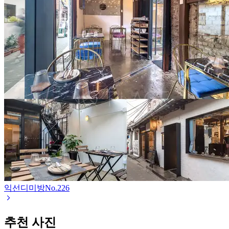
익선디미방
No.
226
추천 사진