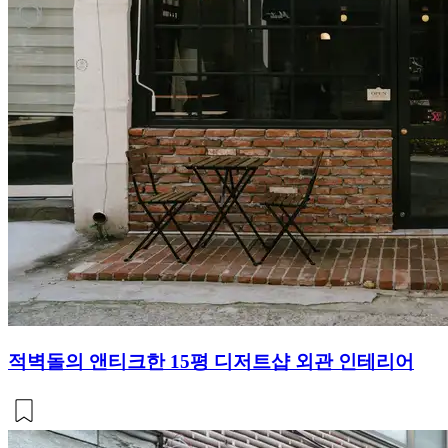
적벽돌의 앤티크한 15평 디저트샵 외관 인테리어