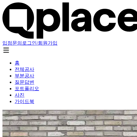
입점문의
로그인/회원가입
홈
전체공사
부분공사
질문답변
포트폴리오
사진
가이드북