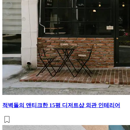
적벽돌의 앤티크한 15평 디저트샵 외관 인테리어