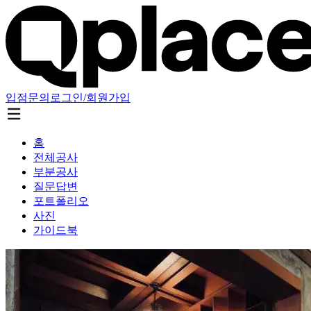
입점문의
로그인/회원가입
홈
전체공사
부분공사
질문답변
포트폴리오
사진
가이드북