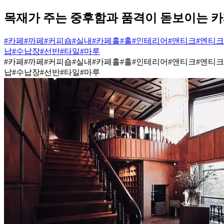
목재가 주는 중후함과 품격이 돋보이는 카
#카페
#까페
#커피숍
#실내
#카페홀
#홀
#인테리어
#앤티크
#엔티크
납
#수납장
#선반
#타일
#마루
#카페
#까페
#커피숍
#실내
#카페홀
#홀
#인테리어
#앤티크
#엔티크
납
#수납장
#선반
#타일
#마루