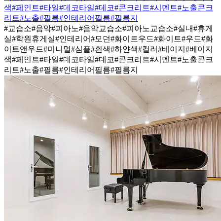
색
#페인트
#타일
#데코타일
#데코
#콘크리트
#시멘트
#노출콘크
리트
#노출
#필름
#인테리어필름
#필름지
#교습소
#음악
#피아노
#음악교습소
#피아노교습소
#실내
#휴게
실
#학원휴게실
#인테리어
#모던
#화이트우드
#화이트
#우드
#화
이트앤우드
#미니멀
#심플
#흰색
#하얀색
#컬러
#베이지
#베이지
색
#페인트
#타일
#데코타일
#데코
#콘크리트
#시멘트
#노출콘크
리트
#노출
#필름
#인테리어필름
#필름지