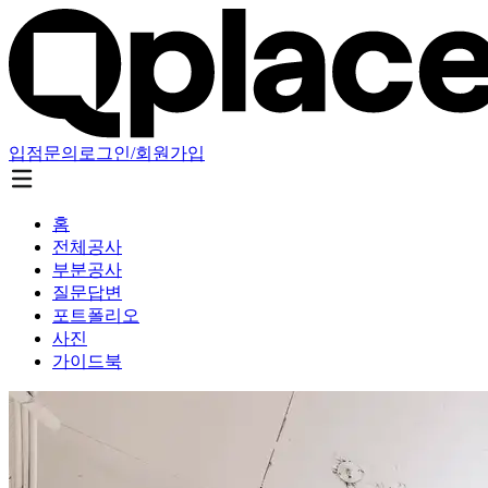
입점문의
로그인/회원가입
홈
전체공사
부분공사
질문답변
포트폴리오
사진
가이드북