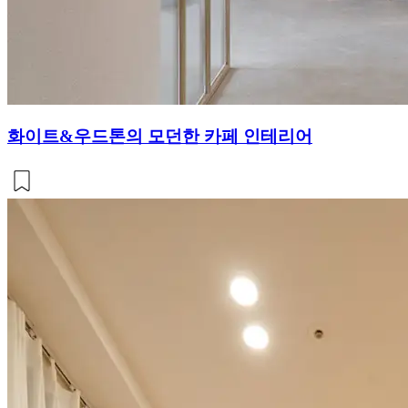
화이트&우드톤의 모던한 카페 인테리어