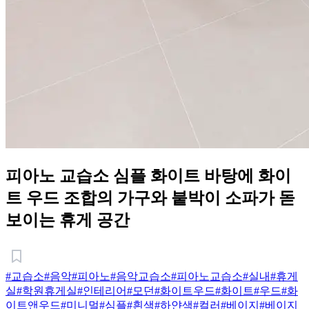
피아노 교습소 심플 화이트 바탕에 화이
트 우드 조합의 가구와 붙박이 소파가 돋
보이는 휴게 공간
#교습소
#음악
#피아노
#음악교습소
#피아노교습소
#실내
#휴게
실
#학원휴게실
#인테리어
#모던
#화이트우드
#화이트
#우드
#화
이트앤우드
#미니멀
#심플
#흰색
#하얀색
#컬러
#베이지
#베이지