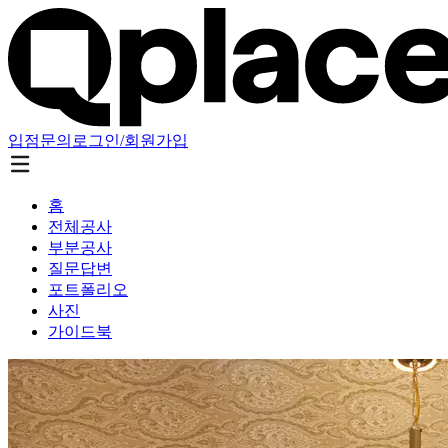
입점문의
로그인/회원가입
홈
전체공사
부분공사
질문답변
포트폴리오
사진
가이드북