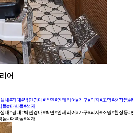
테리어
#실내
#경대
#벽면경대
#벽면
#인테리어
#가구
#의자
#조명
#천장등
#
벽돌
#파벽돌
#석재
#실내
#경대
#벽면경대
#벽면
#인테리어
#가구
#의자
#조명
#천장등
#
벽돌
#파벽돌
#석재