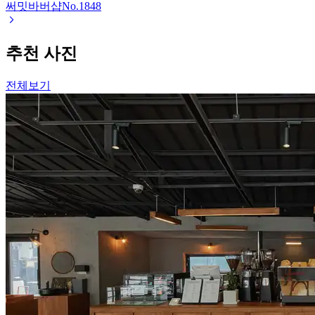
써밋바버샵
No.
1848
추천 사진
전체보기