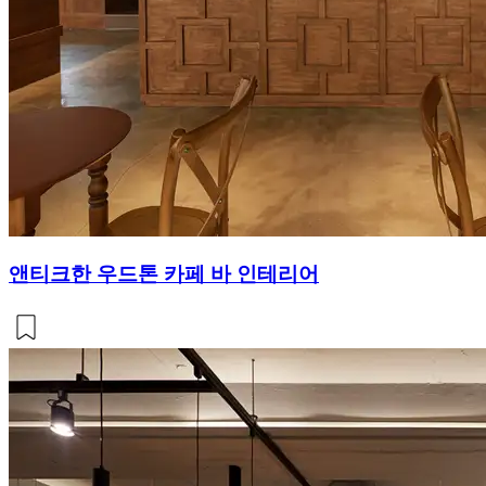
앤티크한 우드톤 카페 바 인테리어