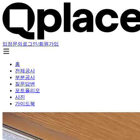
입점문의
로그인/회원가입
홈
전체공사
부분공사
질문답변
포트폴리오
사진
가이드북