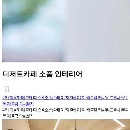
디저트카페 소품 인테리어
#카페
#까페
#커피숍
#소품
#베이지
#베이지색
#컬러
#우드
#나무
#
목재
#금속
#철재
#카페
#까페
#커피숍
#소품
#베이지
#베이지색
#컬러
#우드
#나무
#
목재
#금속
#철재