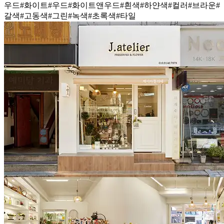
우드
#화이트
#우드
#화이트앤우드
#흰색
#하얀색
#컬러
#브라운
#
갈색
#고동색
#그린
#녹색
#초록색
#타일