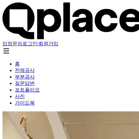
입점문의
로그인/회원가입
홈
전체공사
부분공사
질문답변
포트폴리오
사진
가이드북