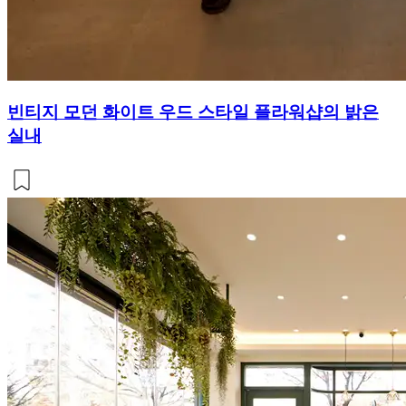
빈티지 모던 화이트 우드 스타일 플라워샵의 밝은
실내