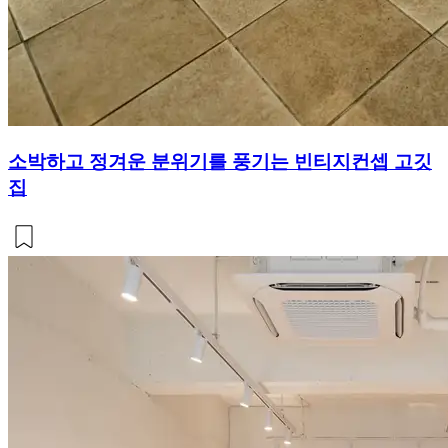
소박하고 정겨운 분위기를 풍기는 빈티지컨셉 고깃
집