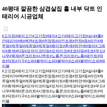
40평대 깔끔한 삼겹살집 홀 내부 닥트 인
테리어 시공업체
#고깃집
#돼지고기
#고기집
#돼지
#고기
#돼지고기집
#실내
#홀
#
인테리어
#벽
#벽면
#조명
#천장등
#라인조명
#천장
#등
#라인
#캐
주얼
#케주얼
#캐쥬얼
#케쥬얼
#화이트
#흰색
#하얀색
#컬러
#그레
이
#회색
#타일
#모자이크타일
#모자이크
#데코타일
#데코
#우드
#
나무
#목재
#콘크리트
#시멘트
#노출콘크리트
#노출
#페인트
#덕
트
#닥트
#가구
#소파
#붙박이소파
#붙박이
#쇼파
#붙박이쇼파
#테
이블
#고깃집
#돼지고기
#고기집
#돼지
#고기
#돼지고기집
#실내
#홀
#
인테리어
#벽
#벽면
#조명
#천장등
#라인조명
#천장
#등
#라인
#캐
주얼
#케주얼
#캐쥬얼
#케쥬얼
#화이트
#흰색
#하얀색
#컬러
#그레
이
#회색
#타일
#모자이크타일
#모자이크
#데코타일
#데코
#우드
#
나무
#목재
#콘크리트
#시멘트
#노출콘크리트
#노출
#페인트
#덕
트
#닥트
#가구
#소파
#붙박이소파
#붙박이
#쇼파
#붙박이쇼파
#테
이블