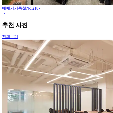
배때기기름칠
No.
2187
추천 사진
전체보기