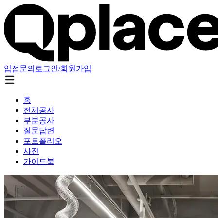
입점문의
로그인/회원가입
홈
전체공사
부분공사
질문답변
포트폴리오
사진
가이드북