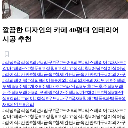
깔끔한 디자인의 카페 40평대 인테리어
시공 추천
#식당
#음식점
#외관
#입구
#문
#도어
#외부
#익스테리어
#파사드
#
갈바
#테라스
#창문
#고정창
#고정
#고정식
#창
#어닝
#접이식어닝
#접이식
#간판
#철제
#금속
#철제간판
#금속간판
#가구
#야외가구
#실외테이블
#실외
#테이블
#야외
#실외의자
#의자
#모던
#주택리
모델링
#주택
#개조
#주택개조
#오래된집
#노후
#노후주택
#오래
된주택
#오래된
#리모델링
#상가주택
#상가
#화이트
#흰색
#하얀
색
#컬러
#그레이
#회색
#우드
#나무
#목재
#철재
#벽돌
#파벽돌
#석
재
#페인트
#유리
#식당
#음식점
#외관
#입구
#문
#도어
#외부
#익스테리어
#파사드
#
갈바
#테라스
#창문
#고정창
#고정
#고정식
#창
#어닝
#접이식어닝
#접이식
#간판
#철제
#금속
#철제간판
#금속간판
#가구
#야외가구