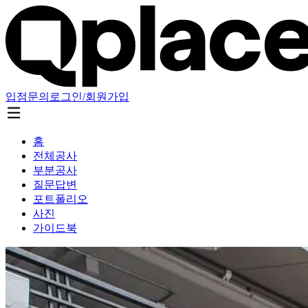
입점문의
로그인/회원가입
홈
전체공사
부분공사
질문답변
포트폴리오
사진
가이드북