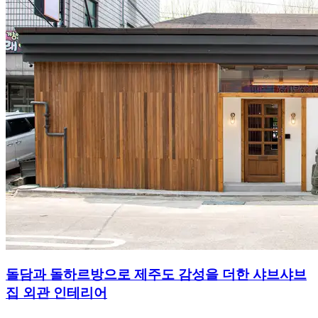
돌담과 돌하르방으로 제주도 감성을 더한 샤브샤브
집 외관 인테리어