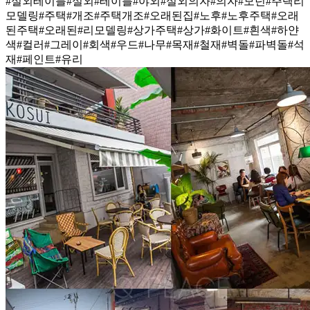
#실외테이블
#실외
#테이블
#야외
#실외의자
#의자
#모던
#주택리
모델링
#주택
#개조
#주택개조
#오래된집
#노후
#노후주택
#오래
된주택
#오래된
#리모델링
#상가주택
#상가
#화이트
#흰색
#하얀
색
#컬러
#그레이
#회색
#우드
#나무
#목재
#철재
#벽돌
#파벽돌
#석
재
#페인트
#유리