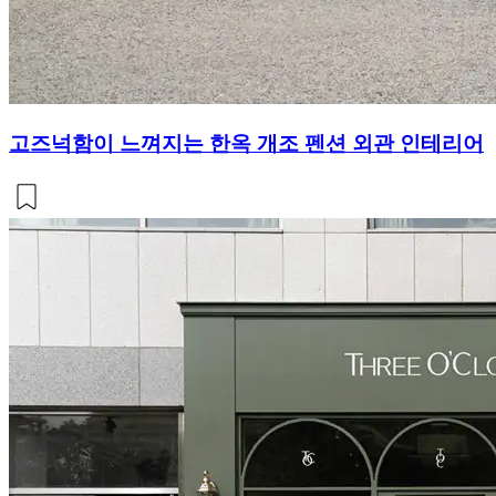
고즈넉함이 느껴지는 한옥 개조 펜션 외관 인테리어