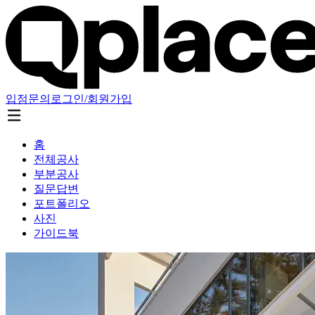
입점문의
로그인/회원가입
홈
전체공사
부분공사
질문답변
포트폴리오
사진
가이드북