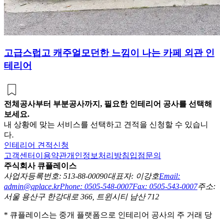
고급스럽고 캐주얼모던한 느낌이 나는 카페 외관 인
테리어
전체공사부터 부분공사까지, 필요한 인테리어 공사를 선택해
보세요.
내 상황에 맞는 서비스를 선택하고 견적을 신청할 수 있습니
다.
인테리어 견적신청
고객센터
이용약관
개인정보처리방침
입점문의
주식회사 큐플레이스
사업자등록번호: 513-88-00090
대표자: 이강호
Email:
admin@qplace.kr
Phone: 0505-548-0007
Fax: 0505-543-0007
주소:
서울 용산구 한강대로 366, 트윈시티 남산 712
* 큐플레이스는 중개 플랫폼으로 인테리어 공사의 주 거래 당