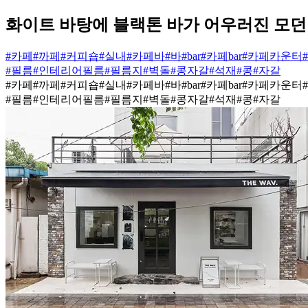
화이트 바탕에 블랙톤 바가 어우러진 모던
#카페
#까페
#커피숍
#실내
#카페바
#바
#bar
#카페bar
#카페카운터
#필름
#인테리어필름
#필름지
#벽돌
#콩자갈
#석재
#콩
#자갈
#카페
#까페
#커피숍
#실내
#카페바
#바
#bar
#카페bar
#카페카운터
#필름
#인테리어필름
#필름지
#벽돌
#콩자갈
#석재
#콩
#자갈