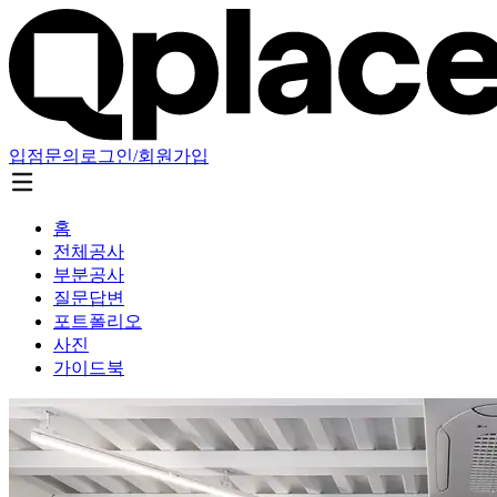
입점문의
로그인/회원가입
홈
전체공사
부분공사
질문답변
포트폴리오
사진
가이드북