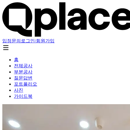
입점문의
로그인/회원가입
홈
전체공사
부분공사
질문답변
포트폴리오
사진
가이드북