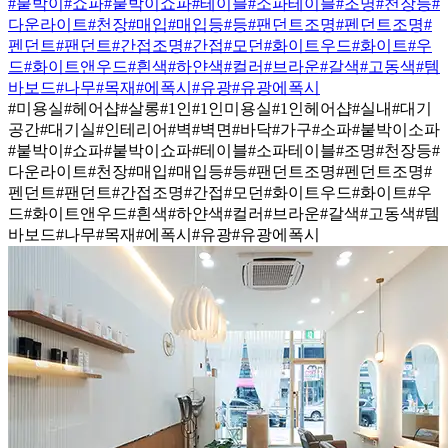
#붙박이
#쇼파
#붙박이쇼파
#테이블
#소파테이블
#조명
#천장등
#
다운라이트
#천장
#매입
#매입등
#등
#팬던트조명
#펜던트조명
#
펜던트
#팬던트
#간접조명
#간접
#모던
#화이트우드
#화이트
#우
드
#화이트앤우드
#흰색
#하얀색
#컬러
#브라운
#갈색
#고동색
#템
바보드
#나무
#목재
#에폭시
#유광
#유광에폭시
#미용실
#헤어샵
#살롱
#1인
#1인미용실
#1인헤어샵
#실내
#대기
공간
#대기실
#인테리어
#벽
#벽면
#바닥
#가구
#소파
#붙박이소파
#붙박이
#쇼파
#붙박이쇼파
#테이블
#소파테이블
#조명
#천장등
#
다운라이트
#천장
#매입
#매입등
#등
#팬던트조명
#펜던트조명
#
펜던트
#팬던트
#간접조명
#간접
#모던
#화이트우드
#화이트
#우
드
#화이트앤우드
#흰색
#하얀색
#컬러
#브라운
#갈색
#고동색
#템
바보드
#나무
#목재
#에폭시
#유광
#유광에폭시