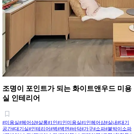
조명이 포인트가 되는 화이트앤우드 미용
실 인테리어
#미용실
#헤어샵
#살롱
#1인
#1인미용실
#1인헤어샵
#실내
#대기
공간
#대기실
#인테리어
#벽
#벽면
#바닥
#가구
#소파
#붙박이소파