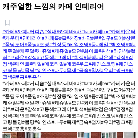
캐주얼한 느낌의 카페 인테리어
#카페
#까페
#커피숍
#실내
#카페바
#바
#bar
#카페bar
#카페카운터
#카운터
#인테리어
#카페홀
#홀
#천장
#바닥
#문
#입구
#도어
#창문
#폴딩도어
#폴딩
#조명
#천장등
#레일조명
#등
#레일
#벽조명
#벽
#
캐주얼
#케주얼
#캐쥬얼
#케쥬얼
#모던
#화이트
#흰색
#하얀색
#컬
러
#브라운
#갈색
#고동색
#그레이
#회색
#블랙
#검은색
#검정
#검
정색
#페인트
#타일
#데코타일
#데코
#우드
#웨인스코팅
#웨인스
코팅몰딩
#몰딩
#웨인스
#나무
#목재
#금속
#철재
#유리
#핑크
#핑
크색
#분홍
#분홍색
#카페
#까페
#커피숍
#실내
#카페바
#바
#bar
#카페bar
#카페카운터
#카운터
#인테리어
#카페홀
#홀
#천장
#바닥
#문
#입구
#도어
#창문
#폴딩도어
#폴딩
#조명
#천장등
#레일조명
#등
#레일
#벽조명
#벽
#
캐주얼
#케주얼
#캐쥬얼
#케쥬얼
#모던
#화이트
#흰색
#하얀색
#컬
러
#브라운
#갈색
#고동색
#그레이
#회색
#블랙
#검은색
#검정
#검
정색
#페인트
#타일
#데코타일
#데코
#우드
#웨인스코팅
#웨인스
코팅몰딩
#몰딩
#웨인스
#나무
#목재
#금속
#철재
#유리
#핑크
#핑
크색
#분홍
#분홍색