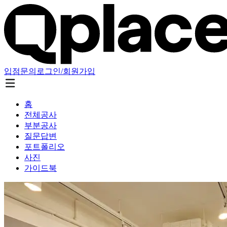
입점문의
로그인/회원가입
홈
전체공사
부분공사
질문답변
포트폴리오
사진
가이드북