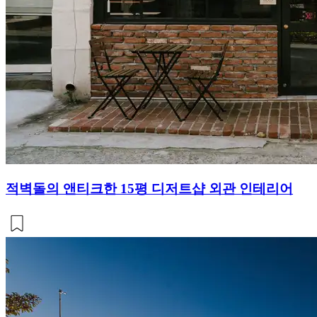
적벽돌의 앤티크한 15평 디저트샵 외관 인테리어