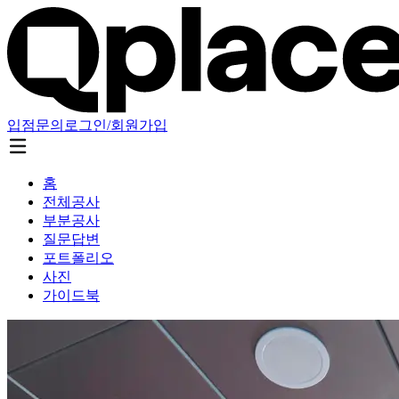
입점문의
로그인/회원가입
홈
전체공사
부분공사
질문답변
포트폴리오
사진
가이드북