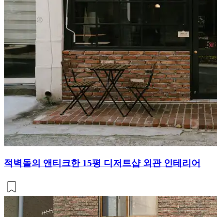
적벽돌의 앤티크한 15평 디저트샵 외관 인테리어