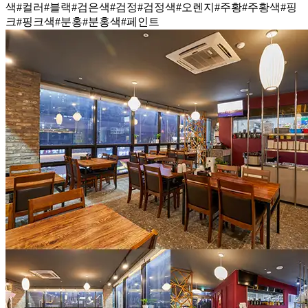
색
#컬러
#블랙
#검은색
#검정
#검정색
#오렌지
#주황
#주황색
#핑
크
#핑크색
#분홍
#분홍색
#페인트