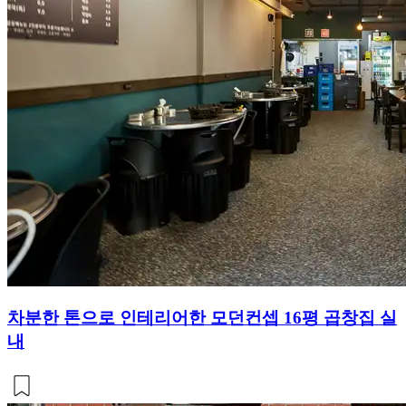
차분한 톤으로 인테리어한 모던컨셉 16평 곱창집 실
내