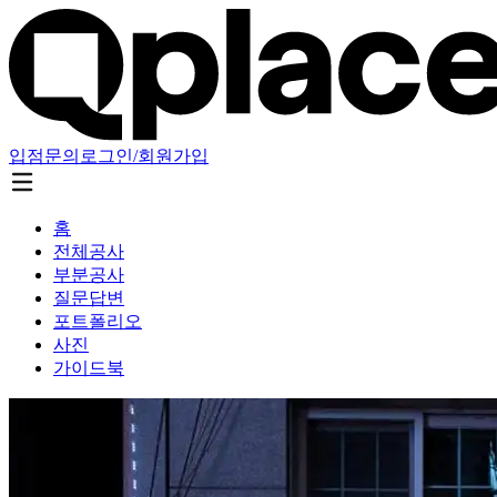
입점문의
로그인/회원가입
홈
전체공사
부분공사
질문답변
포트폴리오
사진
가이드북