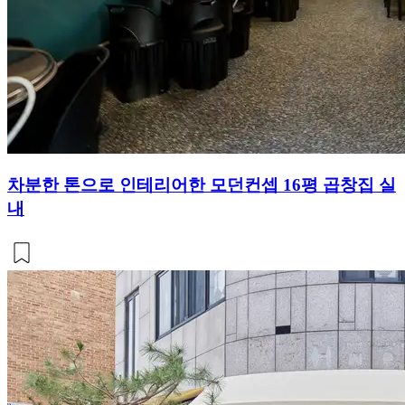
차분한 톤으로 인테리어한 모던컨셉 16평 곱창집 실
내