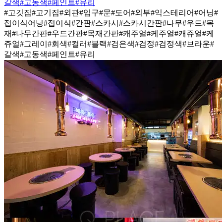
갈색
#고동색
#페인트
#유리
#고깃집
#고기집
#외관
#입구
#문
#도어
#외부
#익스테리어
#어닝
#
접이식어닝
#접이식
#간판
#스카시
#스카시간판
#나무
#우드
#목
재
#나무간판
#우드간판
#목재간판
#캐주얼
#케주얼
#캐쥬얼
#케
쥬얼
#그레이
#회색
#컬러
#블랙
#검은색
#검정
#검정색
#브라운
#
갈색
#고동색
#페인트
#유리