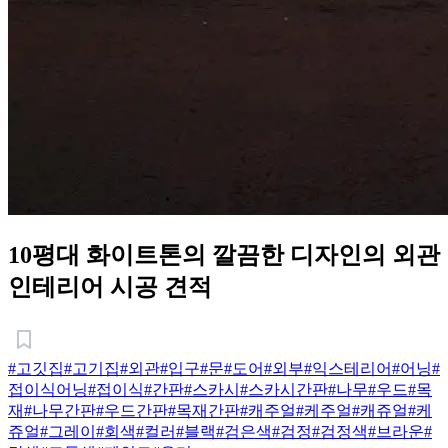
10평대 화이트톤의 깔끔한 디자인의 외관
인테리어 시공 견적
#고깃집
#고기집
#외관
#입구
#문
#도어
#외부
#익스테리어
#어닝
#
접이식어닝
#접이식
#간판
#스카시
#스카시간판
#나무
#우드
#목
재
#나무간판
#우드간판
#목재간판
#캐주얼
#케주얼
#캐쥬얼
#케
쥬얼
#그레이
#회색
#컬러
#블랙
#검은색
#검정
#검정색
#브라운
#