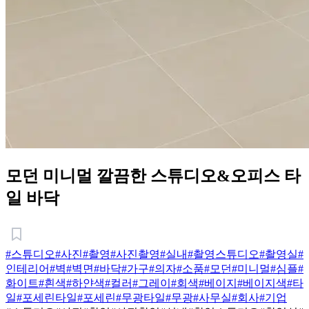
모던 미니멀 깔끔한 스튜디오&오피스 타
일 바닥
#스튜디오
#사진
#촬영
#사진촬영
#실내
#촬영스튜디오
#촬영실
#
인테리어
#벽
#벽면
#바닥
#가구
#의자
#소품
#모던
#미니멀
#심플
#
화이트
#흰색
#하얀색
#컬러
#그레이
#회색
#베이지
#베이지색
#타
일
#포세린타일
#포세린
#무광타일
#무광
#사무실
#회사
#기업