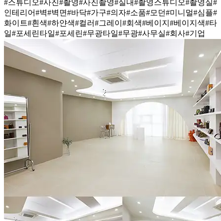
#스튜디오
#사진
#촬영
#사진촬영
#실내
#촬영스튜디오
#촬영실
#
인테리어
#벽
#벽면
#바닥
#가구
#의자
#소품
#모던
#미니멀
#심플
#
화이트
#흰색
#하얀색
#컬러
#그레이
#회색
#베이지
#베이지색
#타
일
#포세린타일
#포세린
#무광타일
#무광
#사무실
#회사
#기업