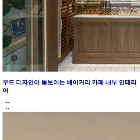
우드 디자인이 돋보이는 베이커리 카페 내부 인테리
어