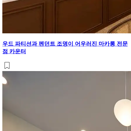
우드 파티션과 펜던트 조명이 어우러진 마카롱 전문
점 카운터