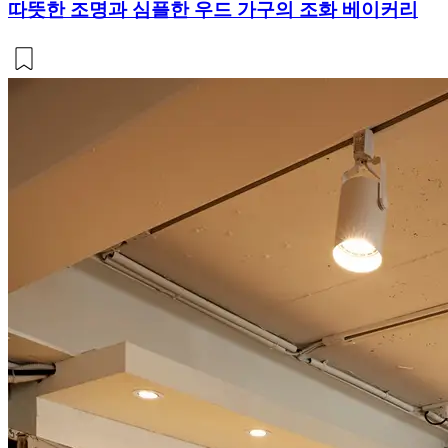
따뜻한 조명과 심플한 우드 가구의 조화 베이커리