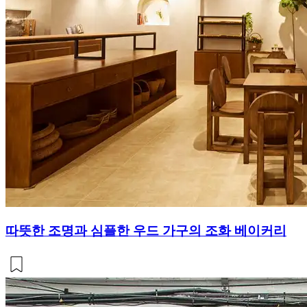
따뜻한 조명과 심플한 우드 가구의 조화 베이커리