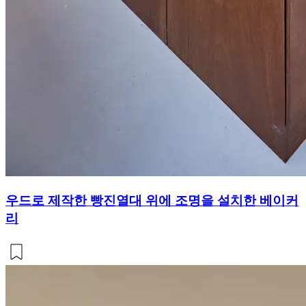
우드로 제작한 빵진열대 위에 조명을 설치한 베이커
리