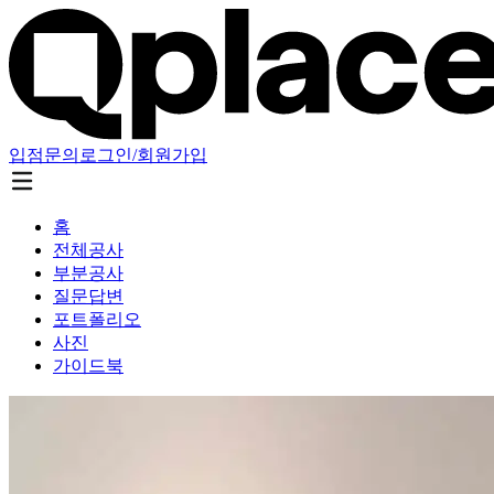
입점문의
로그인/회원가입
홈
전체공사
부분공사
질문답변
포트폴리오
사진
가이드북