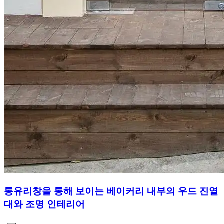
통유리창을 통해 보이는 베이커리 내부의 우드 진열
대와 조명 인테리어