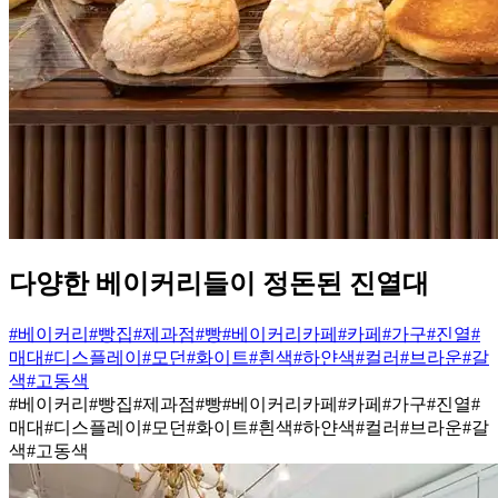
다양한 베이커리들이 정돈된 진열대
#베이커리
#빵집
#제과점
#빵
#베이커리카페
#카페
#가구
#진열
#
매대
#디스플레이
#모던
#화이트
#흰색
#하얀색
#컬러
#브라운
#갈
색
#고동색
#베이커리
#빵집
#제과점
#빵
#베이커리카페
#카페
#가구
#진열
#
매대
#디스플레이
#모던
#화이트
#흰색
#하얀색
#컬러
#브라운
#갈
색
#고동색