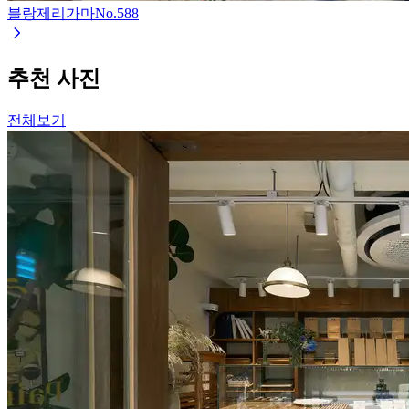
블랑제리가마
No.
588
추천 사진
전체보기