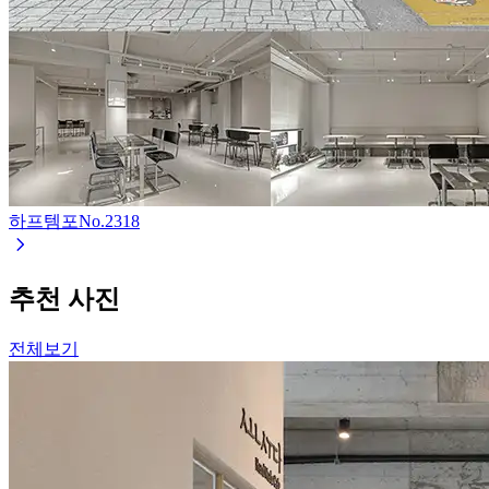
하프템포
No.
2318
추천 사진
전체보기