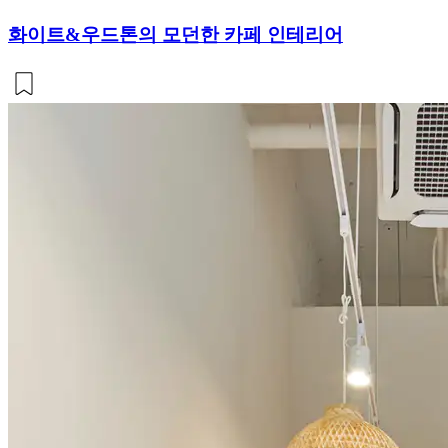
화이트&우드톤의 모던한 카페 인테리어