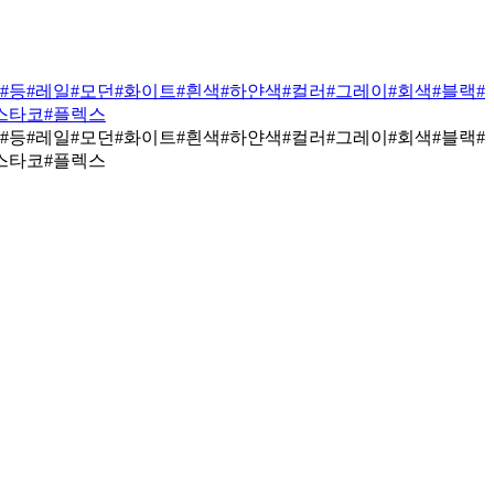
#등
#레일
#모던
#화이트
#흰색
#하얀색
#컬러
#그레이
#회색
#블랙
#
스타코
#플렉스
#등
#레일
#모던
#화이트
#흰색
#하얀색
#컬러
#그레이
#회색
#블랙
#
스타코
#플렉스