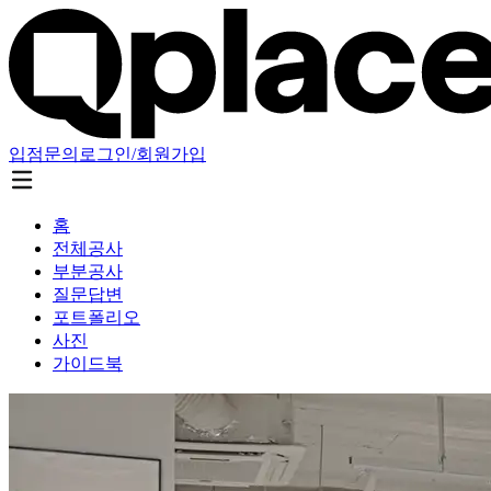
입점문의
로그인/회원가입
홈
전체공사
부분공사
질문답변
포트폴리오
사진
가이드북