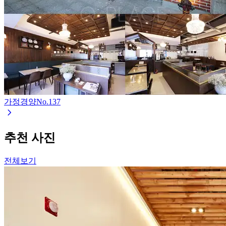
가정경양
No.
137
추천 사진
전체보기