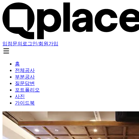
입점문의
로그인/회원가입
홈
전체공사
부분공사
질문답변
포트폴리오
사진
가이드북