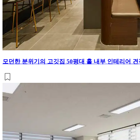
모던한 분위기의 고깃집 50평대 홀 내부 인테리어 견