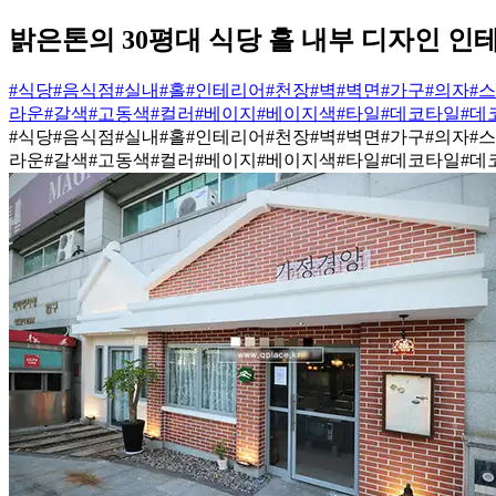
밝은톤의 30평대 식당 홀 내부 디자인 인
#식당
#음식점
#실내
#홀
#인테리어
#천장
#벽
#벽면
#가구
#의자
#
라운
#갈색
#고동색
#컬러
#베이지
#베이지색
#타일
#데코타일
#데
#식당
#음식점
#실내
#홀
#인테리어
#천장
#벽
#벽면
#가구
#의자
#
라운
#갈색
#고동색
#컬러
#베이지
#베이지색
#타일
#데코타일
#데