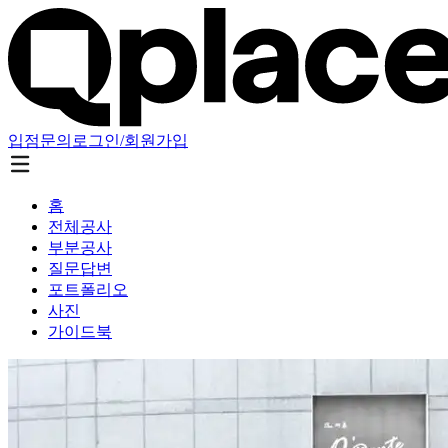
입점문의
로그인/회원가입
홈
전체공사
부분공사
질문답변
포트폴리오
사진
가이드북