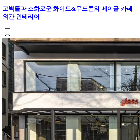
고벽돌과 조화로운 화이트&우드톤의 베이글 카페
외관 인테리어