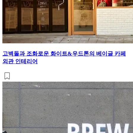
고벽돌과 조화로운 화이트&우드톤의 베이글 카페
외관 인테리어