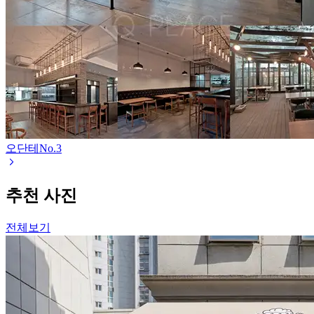
오단테
No.
3
추천 사진
전체보기