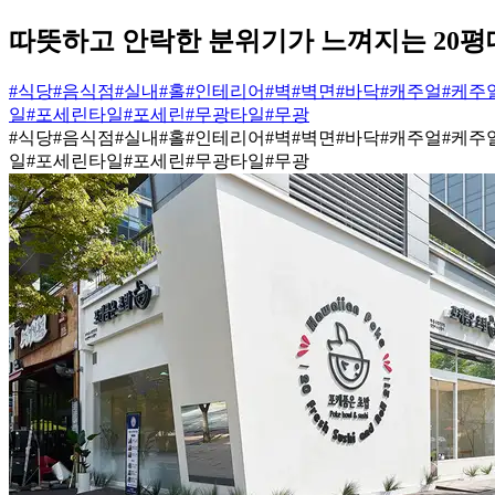
따뜻하고 안락한 분위기가 느껴지는 20평
#식당
#음식점
#실내
#홀
#인테리어
#벽
#벽면
#바닥
#캐주얼
#케주
일
#포세린타일
#포세린
#무광타일
#무광
#식당
#음식점
#실내
#홀
#인테리어
#벽
#벽면
#바닥
#캐주얼
#케주
일
#포세린타일
#포세린
#무광타일
#무광