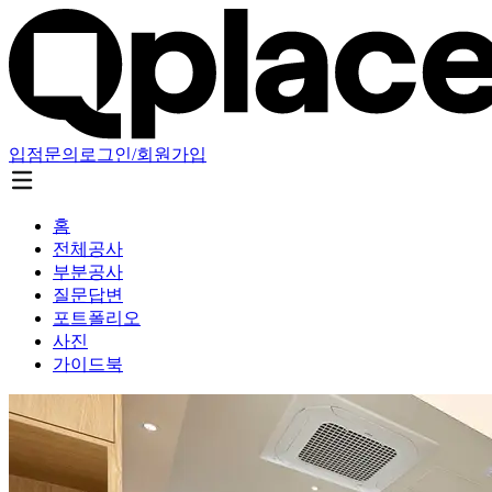
입점문의
로그인/회원가입
홈
전체공사
부분공사
질문답변
포트폴리오
사진
가이드북