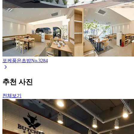
포케품은초밥
No.
3284
추천 사진
전체보기