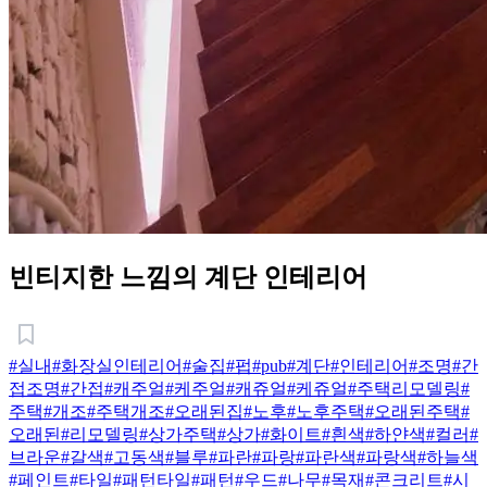
빈티지한 느낌의 계단 인테리어
#실내
#화장실인테리어
#술집
#펍
#pub
#계단
#인테리어
#조명
#간
접조명
#간접
#캐주얼
#케주얼
#캐쥬얼
#케쥬얼
#주택리모델링
#
주택
#개조
#주택개조
#오래된집
#노후
#노후주택
#오래된주택
#
오래된
#리모델링
#상가주택
#상가
#화이트
#흰색
#하얀색
#컬러
#
브라운
#갈색
#고동색
#블루
#파란
#파랑
#파란색
#파랑색
#하늘색
#페인트
#타일
#패턴타일
#패턴
#우드
#나무
#목재
#콘크리트
#시