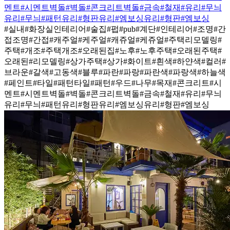
멘트
#시멘트벽돌
#벽돌
#콘크리트벽돌
#금속
#철재
#유리
#무늬
유리
#무늬
#패턴유리
#형판유리
#엠보싱유리
#형판
#엠보싱
#실내
#화장실인테리어
#술집
#펍
#pub
#계단
#인테리어
#조명
#간
접조명
#간접
#캐주얼
#케주얼
#캐쥬얼
#케쥬얼
#주택리모델링
#
주택
#개조
#주택개조
#오래된집
#노후
#노후주택
#오래된주택
#
오래된
#리모델링
#상가주택
#상가
#화이트
#흰색
#하얀색
#컬러
#
브라운
#갈색
#고동색
#블루
#파란
#파랑
#파란색
#파랑색
#하늘색
#페인트
#타일
#패턴타일
#패턴
#우드
#나무
#목재
#콘크리트
#시
멘트
#시멘트벽돌
#벽돌
#콘크리트벽돌
#금속
#철재
#유리
#무늬
유리
#무늬
#패턴유리
#형판유리
#엠보싱유리
#형판
#엠보싱