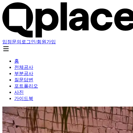
입점문의
로그인/회원가입
홈
전체공사
부분공사
질문답변
포트폴리오
사진
가이드북