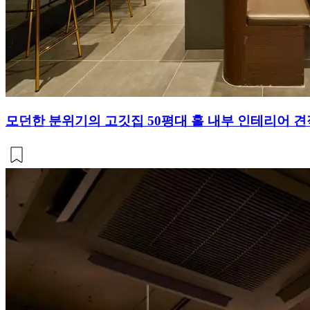
모던한 분위기의 고깃집 50평대 홀 내부 인테리어 견