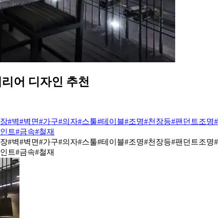
테리어 디자인 추천
천장
#벽
#벽면
#가구
#의자
#스툴
#테이블
#조명
#천장등
#팬던트조명
페인트
#금속
#철재
천장
#벽
#벽면
#가구
#의자
#스툴
#테이블
#조명
#천장등
#팬던트조명
페인트
#금속
#철재