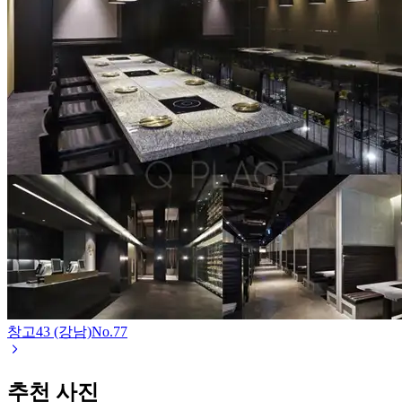
창고43 (강남)
No.
77
추천 사진