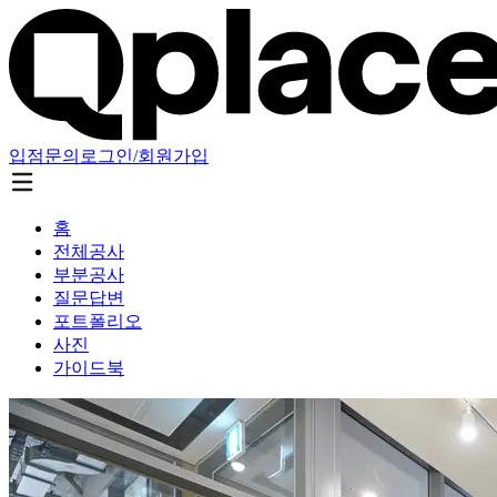
입점문의
로그인/회원가입
홈
전체공사
부분공사
질문답변
포트폴리오
사진
가이드북