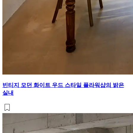
빈티지 모던 화이트 우드 스타일 플라워샵의 밝은
실내