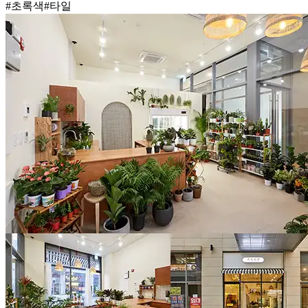
#초록색
#타일