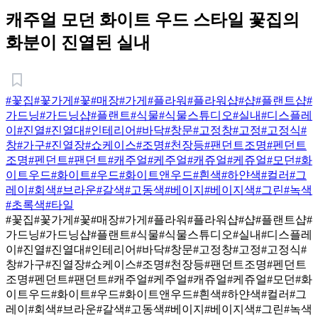
캐주얼 모던 화이트 우드 스타일 꽃집의
화분이 진열된 실내
#꽃집
#꽃가게
#꽃
#매장
#가게
#플라워
#플라워샵
#샵
#플랜트샵
#
가드닝
#가드닝샵
#플랜트
#식물
#식물스튜디오
#실내
#디스플레
이
#진열
#진열대
#인테리어
#바닥
#창문
#고정창
#고정
#고정식
#
창
#가구
#진열장
#쇼케이스
#조명
#천장등
#팬던트조명
#펜던트
조명
#펜던트
#팬던트
#캐주얼
#케주얼
#캐쥬얼
#케쥬얼
#모던
#화
이트우드
#화이트
#우드
#화이트앤우드
#흰색
#하얀색
#컬러
#그
레이
#회색
#브라운
#갈색
#고동색
#베이지
#베이지색
#그린
#녹색
#초록색
#타일
#꽃집
#꽃가게
#꽃
#매장
#가게
#플라워
#플라워샵
#샵
#플랜트샵
#
가드닝
#가드닝샵
#플랜트
#식물
#식물스튜디오
#실내
#디스플레
이
#진열
#진열대
#인테리어
#바닥
#창문
#고정창
#고정
#고정식
#
창
#가구
#진열장
#쇼케이스
#조명
#천장등
#팬던트조명
#펜던트
조명
#펜던트
#팬던트
#캐주얼
#케주얼
#캐쥬얼
#케쥬얼
#모던
#화
이트우드
#화이트
#우드
#화이트앤우드
#흰색
#하얀색
#컬러
#그
레이
#회색
#브라운
#갈색
#고동색
#베이지
#베이지색
#그린
#녹색