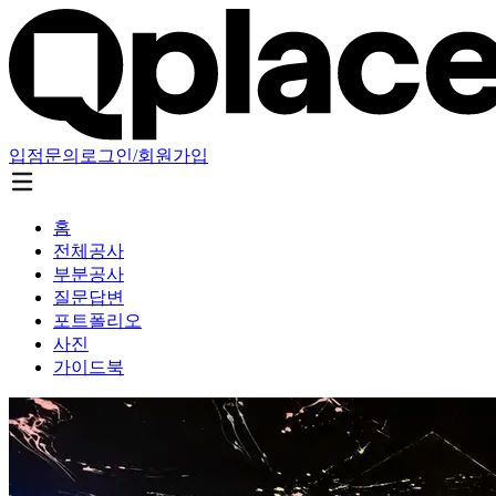
입점문의
로그인/회원가입
홈
전체공사
부분공사
질문답변
포트폴리오
사진
가이드북