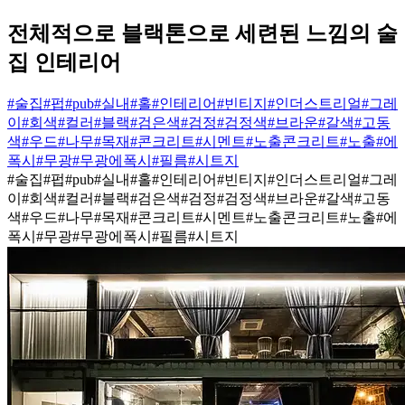
전체적으로 블랙톤으로 세련된 느낌의 술
집 인테리어
#술집
#펍
#pub
#실내
#홀
#인테리어
#빈티지
#인더스트리얼
#그레
이
#회색
#컬러
#블랙
#검은색
#검정
#검정색
#브라운
#갈색
#고동
색
#우드
#나무
#목재
#콘크리트
#시멘트
#노출콘크리트
#노출
#에
폭시
#무광
#무광에폭시
#필름
#시트지
#술집
#펍
#pub
#실내
#홀
#인테리어
#빈티지
#인더스트리얼
#그레
이
#회색
#컬러
#블랙
#검은색
#검정
#검정색
#브라운
#갈색
#고동
색
#우드
#나무
#목재
#콘크리트
#시멘트
#노출콘크리트
#노출
#에
폭시
#무광
#무광에폭시
#필름
#시트지