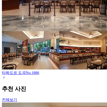
타짜도르 도곡
No.
1886
추천 사진
전체보기