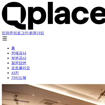
입점문의
로그인/회원가입
홈
전체공사
부분공사
질문답변
포트폴리오
사진
가이드북