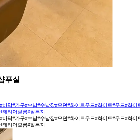
 샴푸실
#바닥
#가구
#수납
#수납장
#모던
#화이트우드
#화이트
#우드
#화이
인테리어필름
#필름지
#바닥
#가구
#수납
#수납장
#모던
#화이트우드
#화이트
#우드
#화이
인테리어필름
#필름지