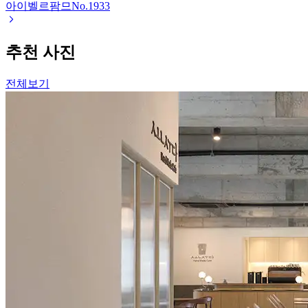
아이벨르팜므
No.
1933
추천 사진
전체보기