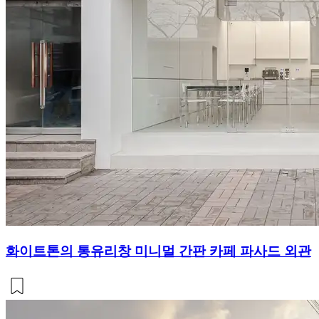
화이트톤의 통유리창 미니멀 간판 카페 파사드 외관