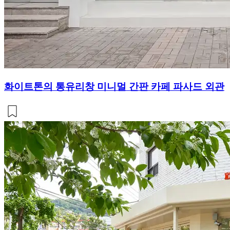
화이트톤의 통유리창 미니멀 간판 카페 파사드 외관