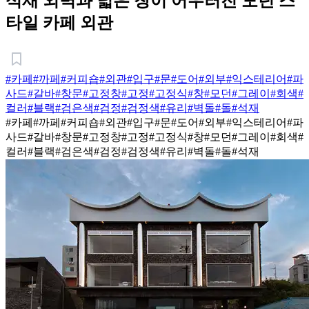
석재 외벽과 넓은 창이 어우러진 모던 스
타일 카페 외관
#카페
#까페
#커피숍
#외관
#입구
#문
#도어
#외부
#익스테리어
#파
사드
#갈바
#창문
#고정창
#고정
#고정식
#창
#모던
#그레이
#회색
#
컬러
#블랙
#검은색
#검정
#검정색
#유리
#벽돌
#돌
#석재
#카페
#까페
#커피숍
#외관
#입구
#문
#도어
#외부
#익스테리어
#파
사드
#갈바
#창문
#고정창
#고정
#고정식
#창
#모던
#그레이
#회색
#
컬러
#블랙
#검은색
#검정
#검정색
#유리
#벽돌
#돌
#석재