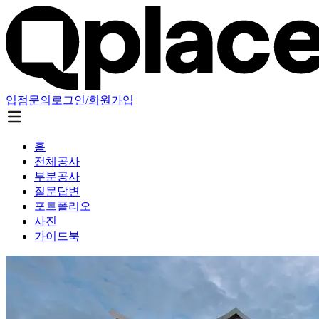
입점문의
로그인/회원가입
홈
전체공사
부분공사
질문답변
포트폴리오
사진
가이드북