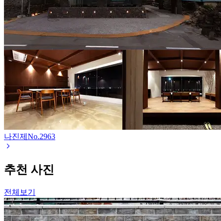
나진제
No.
2963
추천 사진
전체보기