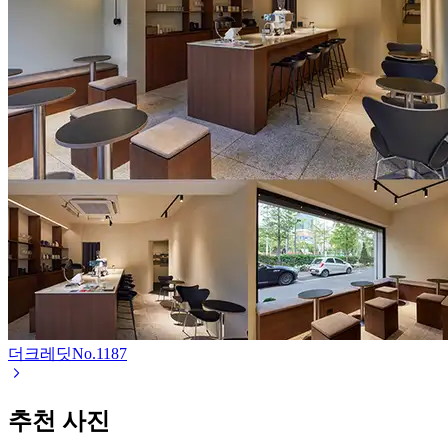
더크레딧
No.
1187
추천 사진