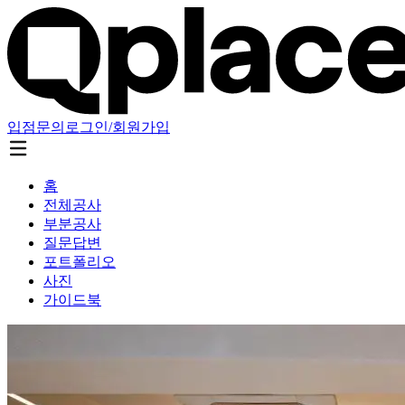
입점문의
로그인/회원가입
홈
전체공사
부분공사
질문답변
포트폴리오
사진
가이드북