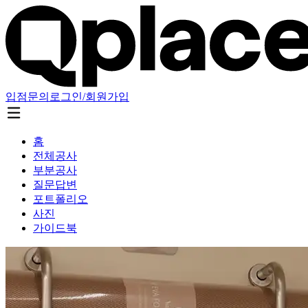
입점문의
로그인/회원가입
홈
전체공사
부분공사
질문답변
포트폴리오
사진
가이드북