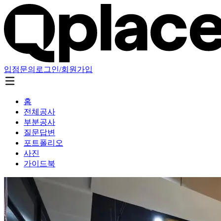
입점문의
로그인/회원가입
홈
전체공사
부분공사
질문답변
포트폴리오
사진
가이드북