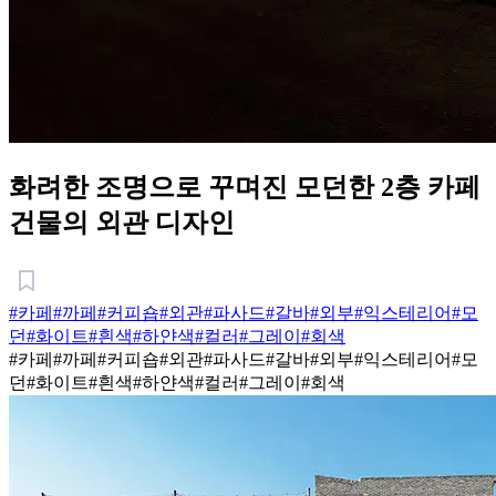
화려한 조명으로 꾸며진 모던한 2층 카페
건물의 외관 디자인
#카페
#까페
#커피숍
#외관
#파사드
#갈바
#외부
#익스테리어
#모
던
#화이트
#흰색
#하얀색
#컬러
#그레이
#회색
#카페
#까페
#커피숍
#외관
#파사드
#갈바
#외부
#익스테리어
#모
던
#화이트
#흰색
#하얀색
#컬러
#그레이
#회색