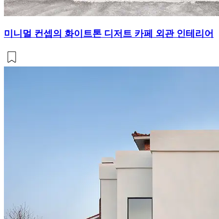
미니멀 컨셉의 화이트톤 디저트 카페 외관 인테리어