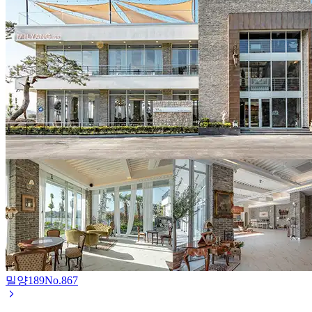
밀양189
No.
867