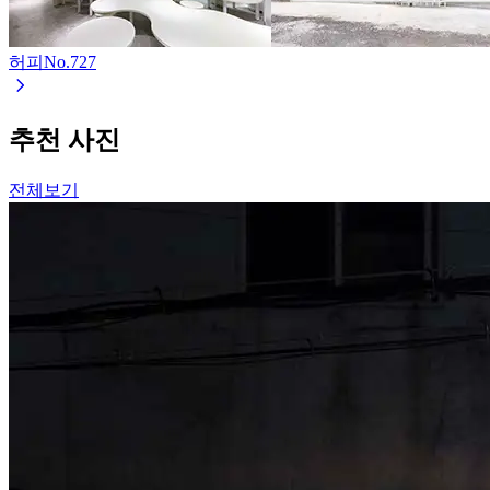
허피
No.
727
추천 사진
전체보기