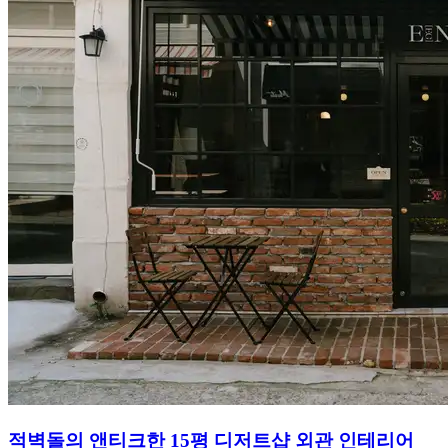
적벽돌의 앤티크한 15평 디저트샵 외관 인테리어