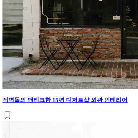
적벽돌의 앤티크한 15평 디저트샵 외관 인테리어