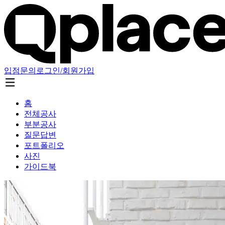
입점문의
로그인/회원가입
홈
전체공사
부분공사
질문답변
포트폴리오
사진
가이드북