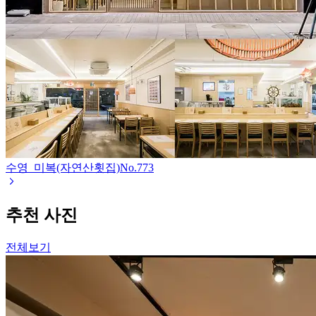
수영_미복(자연산횟집)
No.
773
추천 사진
전체보기