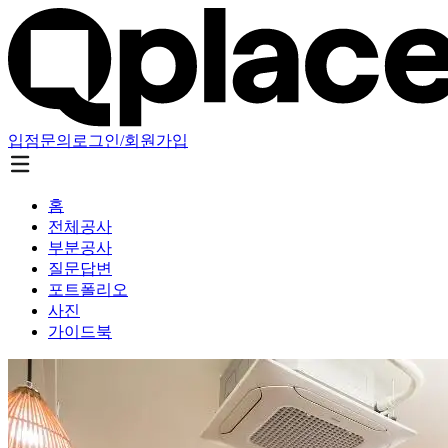
입점문의
로그인/회원가입
홈
전체공사
부분공사
질문답변
포트폴리오
사진
가이드북