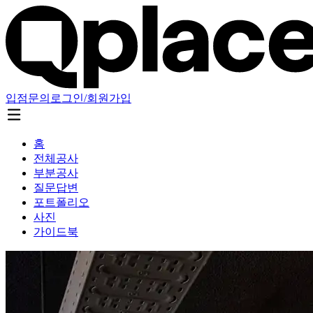
입점문의
로그인/회원가입
홈
전체공사
부분공사
질문답변
포트폴리오
사진
가이드북