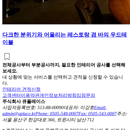
다크한 분위기와 어울리는 레스토랑 겸 바의 우드테
이블
전체공사부터 부분공사까지, 필요한 인테리어 공사를 선택해
보세요.
내 상황에 맞는 서비스를 선택하고 견적을 신청할 수 있습니
다.
인테리어 견적신청
고객센터
이용약관
개인정보처리방침
입점문의
주식회사 큐플레이스
사업자등록번호: 513-88-00090
대표자: 이강호
Email:
admin@qplace.kr
Phone: 0505-548-0007
Fax: 0505-543-0007
주소:
서울 용산구 한강대로 366, 트윈시티 남산 712