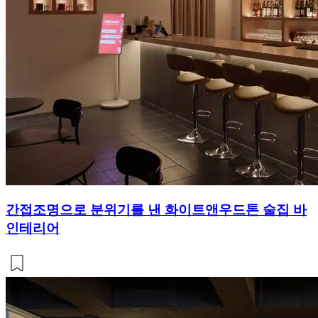
간접조명으로 분위기를 낸 화이트앤우드톤 술집 바
인테리어