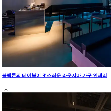
블랙톤의 테이블이 멋스러운 라운지바 가구 인테리