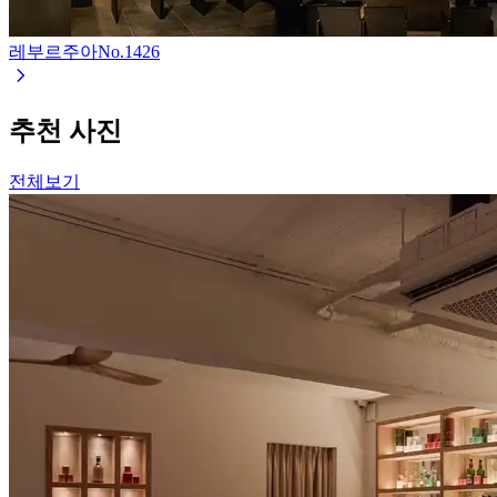
레부르주아
No.
1426
추천 사진
전체보기