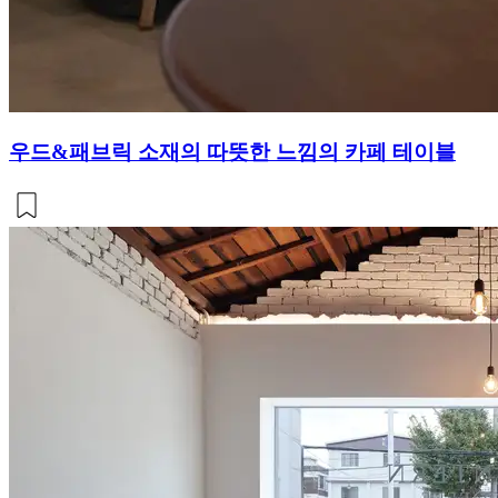
우드&패브릭 소재의 따뜻한 느낌의 카페 테이블