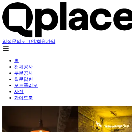
입점문의
로그인/회원가입
홈
전체공사
부분공사
질문답변
포트폴리오
사진
가이드북