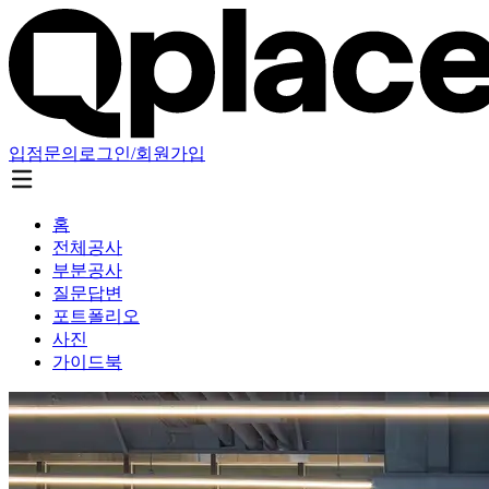
입점문의
로그인/회원가입
홈
전체공사
부분공사
질문답변
포트폴리오
사진
가이드북