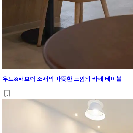
우드&패브릭 소재의 따뜻한 느낌의 카페 테이블