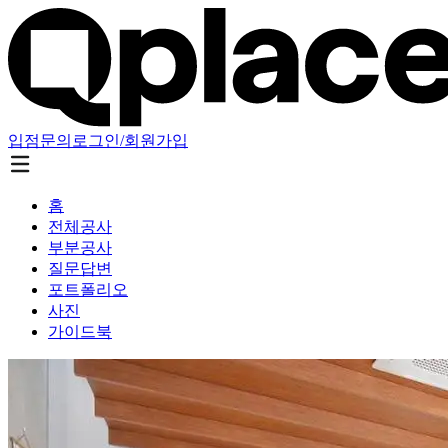
입점문의
로그인/회원가입
홈
전체공사
부분공사
질문답변
포트폴리오
사진
가이드북