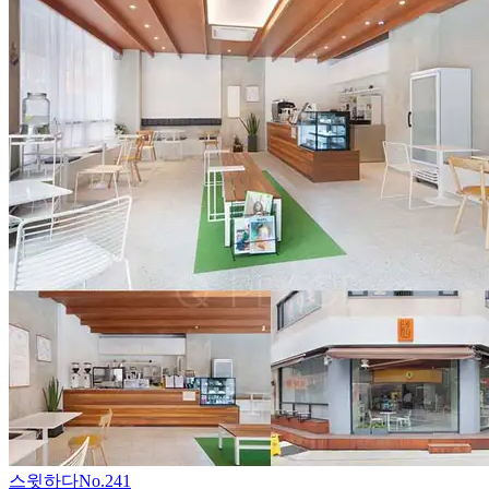
스윗하다
No.
241