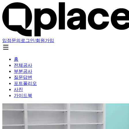
입점문의
로그인/회원가입
홈
전체공사
부분공사
질문답변
포트폴리오
사진
가이드북