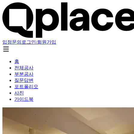
입점문의
로그인/회원가입
홈
전체공사
부분공사
질문답변
포트폴리오
사진
가이드북