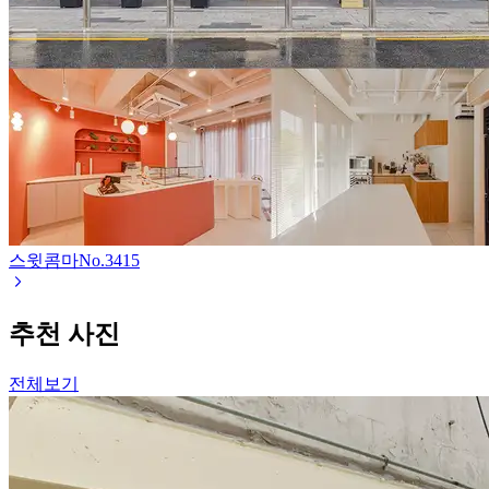
스윗콤마
No.
3415
추천 사진
전체보기