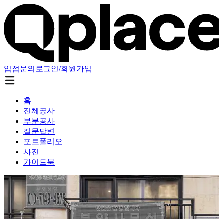
입점문의
로그인/회원가입
홈
전체공사
부분공사
질문답변
포트폴리오
사진
가이드북