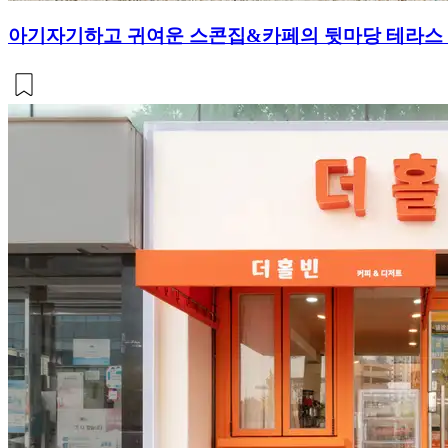
아기자기하고 귀여운 스콘집&카페의 뒷마당 테라스