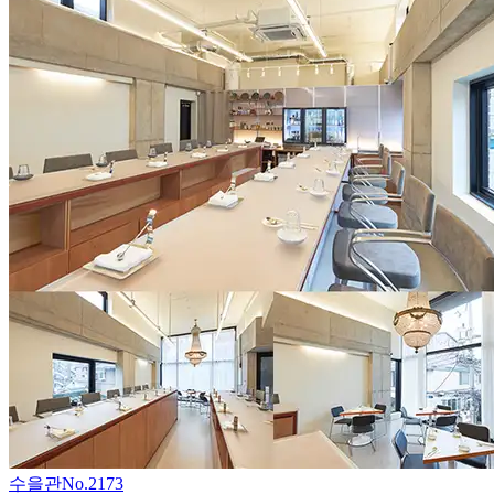
수을관
No.
2173