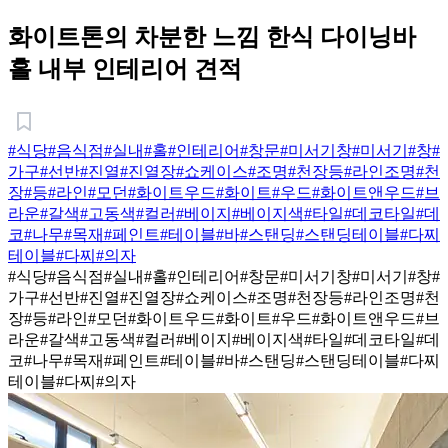
화이트톤의 차분한 느낌 한식 다이닝바
홀 내부 인테리어 견적
#식당
#음식점
#실내
#홀
#인테리어
#창문
#미서기창
#미서기
#창
#
가구
#선반
#진열
#진열장
#쇼케이스
#조명
#천장등
#라인조명
#천
장
#등
#라인
#모던
#화이트우드
#화이트
#우드
#화이트앤우드
#브
라운
#갈색
#고동색
#컬러
#베이지
#베이지색
#타일
#데코타일
#데
코
#나무
#목재
#페인트
#테이블
#바
#스탠딩
#스탠딩테이블
#다찌
테이블
#다찌
#의자
#식당
#음식점
#실내
#홀
#인테리어
#창문
#미서기창
#미서기
#창
#
가구
#선반
#진열
#진열장
#쇼케이스
#조명
#천장등
#라인조명
#천
장
#등
#라인
#모던
#화이트우드
#화이트
#우드
#화이트앤우드
#브
라운
#갈색
#고동색
#컬러
#베이지
#베이지색
#타일
#데코타일
#데
코
#나무
#목재
#페인트
#테이블
#바
#스탠딩
#스탠딩테이블
#다찌
테이블
#다찌
#의자