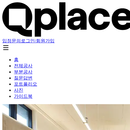
입점문의
로그인/회원가입
홈
전체공사
부분공사
질문답변
포트폴리오
사진
가이드북