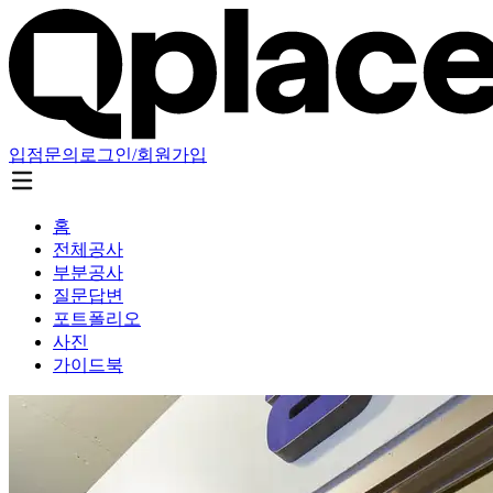
입점문의
로그인/회원가입
홈
전체공사
부분공사
질문답변
포트폴리오
사진
가이드북