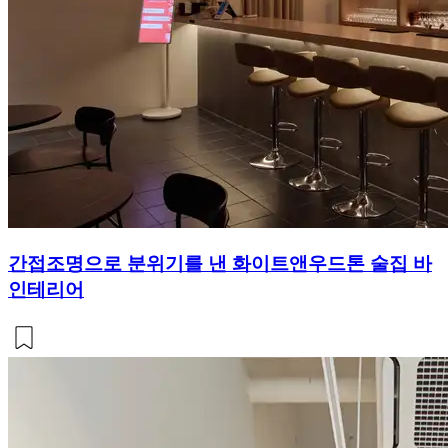
간접조명으로 분위기를 낸 화이트앤우드톤 술집 바
인테리어