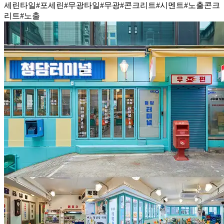
세린타일
#포세린
#무광타일
#무광
#콘크리트
#시멘트
#노출콘크
리트
#노출