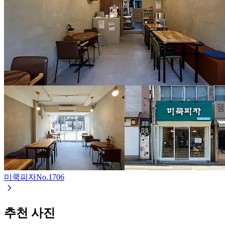
미쿡피자
No.
1706
추천 사진