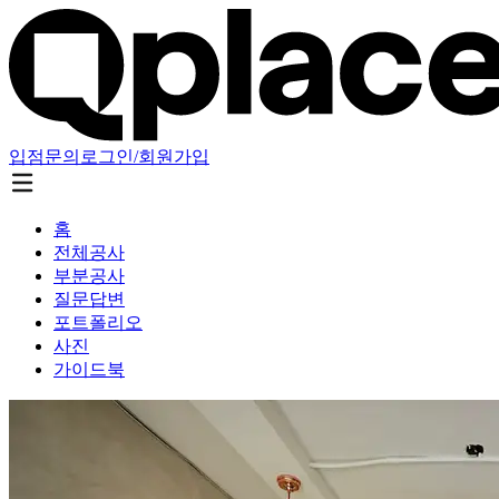
입점문의
로그인/회원가입
홈
전체공사
부분공사
질문답변
포트폴리오
사진
가이드북